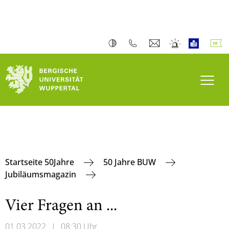
Navi
Startseite 50Jahre
50 Jahre BUW
Jubiläumsmagazin
Vier Fragen an ...
01.03.2022
|
08:30 Uhr